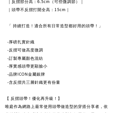
6.5cm
｜反摺部分高：
（可些微調節）｜
15cm
｜頭帶不反摺打開全高：
｜
「 持續打造！適合所有日常造型都好用的頭帶！」
-
厚磅扎實針織
-
反摺可做高度微調
-
訂製專屬顏色混紡
-
厚實感頭帶更顯臉小
ICON
-
品牌
金屬銀牌
-
含反摺共三層針織更有份量
【 反摺頭帶！優化再升級！】
唯庭作為網路上最常使用頭帶做造型的穿搭分享者，依