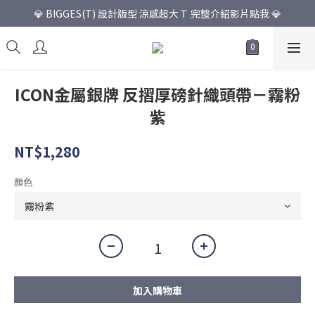
💎 BIGGES(T) 設計版型 涼感超大Ｔ 完整介紹影片點我 💎
ICON金屬銀牌 反摺厚磅針織頭帶－霧粉
紫
NT$1,280
顏色
加入購物車