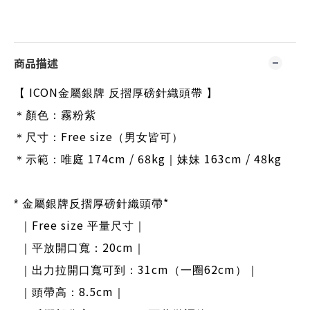
商品描述
ICON
【
金屬銀牌 反摺厚磅針織頭帶 】
＊顏色：霧粉紫
Free size
＊尺寸：
（男女皆可）
174cm / 68kg
163cm / 48kg
＊示範：唯庭
｜妹妹
*
*
金屬銀牌反摺厚磅針織頭帶
Free size
｜
平量尺寸｜
20cm
｜平放開口寬：
｜
31cm
62cm
｜出力拉開口寬可到：
（一圈
）｜
8.5cm
｜頭帶高：
｜