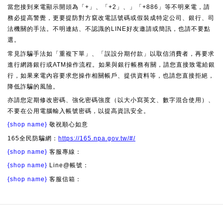
當您接到來電顯示開頭為「+」、「+2」、」「+886」等不明來電，請
務必提高警覺，更要提防對方竄改電話號碼或假裝成特定公司、銀行、司
法機關的手法。不明連結、不認識的LINE好友邀請或簡訊，也請不要點
選。
常見詐騙手法如「重複下單」、「誤設分期付款」以取信消費者，再要求
進行網路銀行或ATM操作流程。如果與銀行帳務有關，請您直接致電給銀
行，如果來電內容要求您操作相關帳戶、提供資料等，也請您直接拒絕，
降低詐騙的風險。
亦請您定期修改密碼、強化密碼強度（以大小寫英文、數字混合使用）、
不要在公用電腦輸入帳號密碼，以提高資訊安全。
{shop name}
敬祝順心如意
165全民防騙網：
https://165.npa.gov.tw/#/
{shop name}
客服專線：
{shop name}
Line@帳號：
{shop name}
客服信箱：