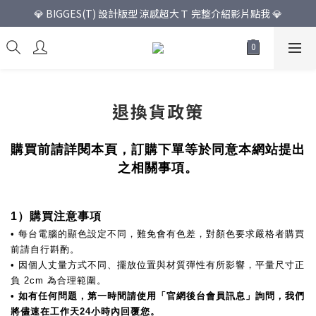
💎 BIGGES(T) 設計版型 涼感超大Ｔ 完整介紹影片點我 💎
退換貨政策
購買前請詳閱本頁，訂購下單等於同意本網站提出
之相關事項。
1）購買注意事項
• 每台電腦的顯色設定不同，難免會有色差，對顏色要求嚴格者購買
前請自行斟酌。
• 因個人丈量方式不同、擺放位置與材質彈性有所影響，平量尺寸正
負 2cm 為合理範圍。
• 如有任何問題，第一時間請使用「官網後台會員訊息」詢問，我們
將儘速在
工作天24小時內
回覆您。