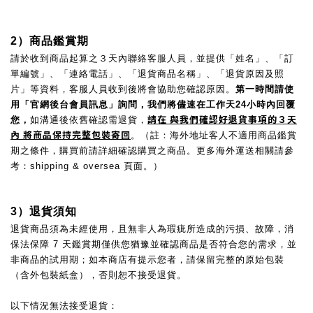
2）商品鑑賞期
請於收到商品起算之３天內聯絡客服人員，
並提供「姓名」、「訂
單編號」、「連絡電話」、「退貨商品名稱」、「退貨原因及照
片」等資料，客服人員收到後將會協助您確認原因。
第一時間請使
用「官網後台會員訊息」詢問，我們將儘速在工作天24小時內回覆
請在 與我們確認好退貨事項的３天
您，
如溝通後依舊確認需退貨，
內 將商品保持完整包裝寄回
。（註：海外地址客人不適用商品鑑賞
期之條件，購買前請詳細確認購買之商品。更多海外運送相關請參
考：shipping & oversea 頁面。）
3）退貨須知
退貨商品須為未經使用，且無非人為瑕疵所造成的污損、故障，消
保法保障 7 天鑑賞期僅供您猶豫並確認商品是否符合您的需求，並
非商品的試用期；如本商店有提示您者，請保留完整的原始包裝
（含外包裝紙盒），否則恕不接受退貨。
以下情況無法接受退貨：