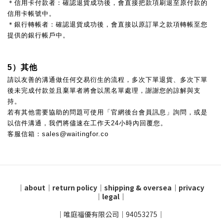
＊信用卡付款者：確認退貨成功後，會直接把款項刷退至原付款的
信用卡帳號中。
＊銀行轉帳者：確認退貨成功後，
會直接以原訂單之款項
轉帳至您
提供的銀行帳戶中。
5）其他
請以友善的溝通做任何交易衍生的流程，多次下單退貨、多次下單
後未完成付款並且棄單者將會以黑名單處理，謝謝您的諒解與支
持。
若有其他需要協助的問題可
使用「官網後台會員訊息」詢問，
或是
以信件溝通，
我們將儘速在工作天24小時內回覆您。
客服信箱：sales@waitingfor.co
｜
about
｜
return policy
｜
shipping & oversea
｜
privacy
｜
legal
｜
｜唯庭福優有限公司｜94053275｜