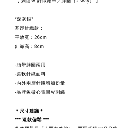
2 way
【 刺繡Ｗ 針織頭帶／脖圍（
） 】
*深灰銀*
基礎針織款：
26cm
平放寬：
8cm
針織高：
-
頭帶脖圍兩用
-
柔軟針織面料
-
內外兩
層針織增加份量
-
品牌象徵心電圖Ｗ刺繡
＊尺寸建議＊
*** 這款偏鬆 ***