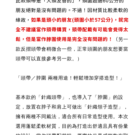
此款頭帶是「大頭友善的」，頭圍超過
60
公分的
朋友絕對是沒有問題的。不過！因材質比較柔軟的
緣故，
如果是頭小的朋友
(
頭圍小於
57
公分
)
，就完
全不建議當作頭帶購買，頭帶配戴有可能會覺得太
鬆，但是當作脖圍使用是完全沒有問題的！
（
另一
款反摺頭帶會稍微合一些，正常頭圍的朋友想要當
頭帶可以直接參考另一款。）
「頭帶／脖圍 兩種用途！輕鬆增加穿搭造型！」
基本款的「針織頭帶」，也導入了「脖圍」的設
定，放置在脖子和肩上可做出「針織領子造型」，
擁有兩種不同戴法，適合所有日常造型使用。
本次
選用蓬鬆柔軟材質，目的為打造出舒適且具有份量