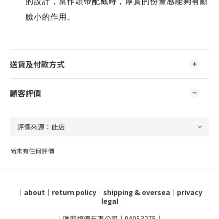
的設計，當作頭帶配戴時，厚實的份量感能夠有顯
臉小的作用。
送貨及付款方式
顧客評價
尚未有任何評價
｜
about
｜
return policy
｜
shipping & oversea
｜
privacy
｜
legal
｜
｜唯庭福優有限公司｜94053275｜