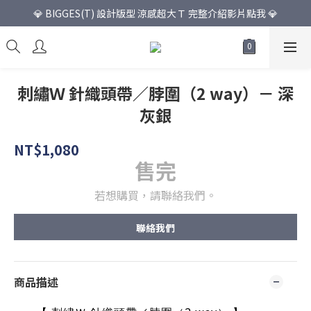
💎 BIGGES(T) 設計版型 涼感超大Ｔ 完整介紹影片點我 💎
刺繡Ｗ 針織頭帶／脖圍（2 way）－ 深
灰銀
NT$1,080
售完
若想購買，請聯絡我們。
聯絡我們
商品描述