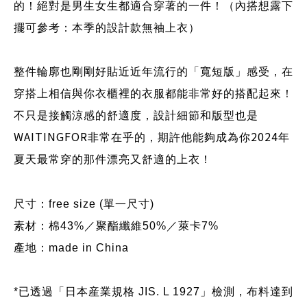
的！絕對是男生女生都適合穿著的一件！（內搭想露下
擺可參考：本季的設計款無袖上衣）
整件輪廓也剛剛好貼近近年流行的「寬短版」感受，在
穿搭上相信與你衣櫃裡的衣服都能非常好的搭配起來！
不只是接觸涼感的舒適度，設計細節和版型也是
WAITINGFOR
2024
非常在乎的，期許他能夠成為你
年
夏天最常穿的那件漂亮又舒適的上衣！
尺寸：free size (單一尺寸)
素材：棉
43%／
聚酯纖維50%／
萊卡
7%
產地：made in China
*已透過「
日本産業規格 JIS. L 1927
」
檢測，
布料達到