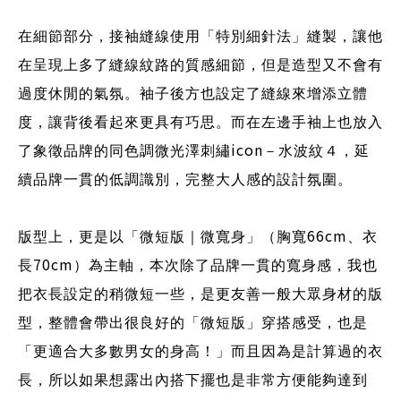
在細節部分，接袖縫線使用「特別細針法」縫製，讓他
在呈現上多了縫線紋路的質感細節，但是造型又不會有
過度休閒的氣氛。袖子後方也設定了縫線來增添立體
度，讓背後看起來更具有巧思。而在左邊手袖上也放入
icon
了象徵品牌的同色調微光澤刺繡
－水波紋４，延
續品牌一貫的低調識別，完整大人感的設計氛圍。
66cm
版型上，更是以「微短版｜微寬身」（胸寬
、衣
70cm
長
）為主軸，本次除了品牌一貫的寬身感，我也
把衣長設定的稍微短一些，是更友善一般大眾身材的版
型，整體會帶出很良好的「微短版」穿搭感受，也是
「更適合大多數男女的身高！」而且因為是計算過的衣
長，所以如果想露出內搭下擺也是非常方便能夠達到