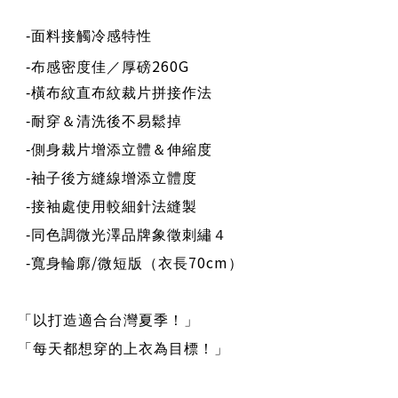
-
面料接觸冷感特性
260G
-
布感密度
佳
／
厚磅
-
橫布紋直布紋裁片拼接作法
-
耐穿＆清洗後不易鬆掉
-
側身裁片增添立體＆伸縮度
-
袖子後方縫線增添立體度
-
接袖處使用較細針法縫製
-
同色調微光澤品牌象徵刺繡４
/
70cm
-
寬身輪廓
微短版（衣長
）
「以打造適合台灣夏季！」
「每天都想穿的上衣為目標！」