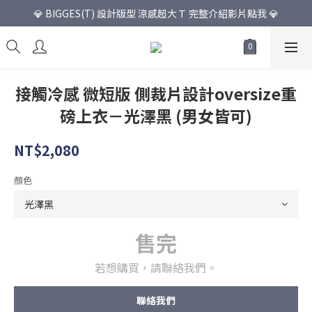
💎 BIGGES(T) 設計版型 涼感超大Ｔ 完整介紹影片點我 💎
接觸冷感 微短版 側裁片設計oversize重
磅上衣－光澤黑 (男女皆可)
NT$2,080
顏色
售完
若想購買，請聯絡我們。
聯絡我們