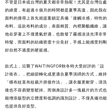
不管是日本或台灣的夏天都非常熱呢！尤其是台灣位處
的緯度，有超過６個月的時間都是夏季高溫，因此我在
面料的搜尋上首先就提案鎖定具備「接觸冷感」特性的
布料。這款布料的成分，表面棉質、內裡聚酯纖維，讓
他在穿著上不僅透氣舒適，也散發了霧感淡淡光澤非常
時髦，而面料的紡織密度十分良好，手感上能感受到剛
好自然不過度的硬挺感。
WAITINGFOR
款式上，沿襲了
秋冬時大受好評的「設
計衛衣」，把細節轉化成更適合夏季演繹的方式，維持
「橫布紋直布紋裁片拼接作法」，讓衣服更耐穿，清洗
後也不容易變形鬆掉。而側身設計多一塊裁片的方式也
能增添版型的立體度和低調的識別設計，不僅具備功能
也提供良好造型。