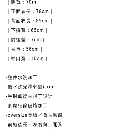
70m
｜胸寬：
｜
78cm
｜正面衣長：
｜
85cm
｜背面衣長：
｜
65cm
｜下擺寬：
｜
7cm
｜前後差：
｜
56cm
｜袖長：
｜
10cm
｜袖口寬：
｜
-
整件水洗加工
icon
-
後水洗光澤刺繡
-
手肘處復古補丁設計
-
多處細節破壞加工
-oversize
長版／寬袖皺感
-
前短後長＋左右向上開叉