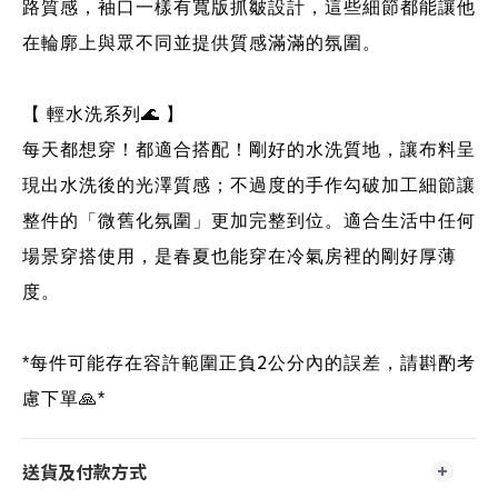
路質感，袖口一樣有寬版抓皺設計，這些細節都能讓他
在輪廓上與眾不同並提供質感滿滿的氛圍。
【 輕水洗系列
🌊
】
每天都想穿！都適合搭配！剛好的水洗質地，讓布料呈
現出水洗後的光澤質感；不過度的手作勾破加工細節讓
整件的「微舊化氛圍」更加完整到位。適合生活中任何
場景穿搭使用，是春夏也能穿在冷氣房裡的剛好厚薄
度。
2
*
每件可能存在容許範圍正負
公分內的誤差，請斟酌考
慮下單
🙏
*
送貨及付款方式