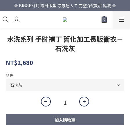
💎 BIGGES(T) 設計版型 涼感超大Ｔ 完整介紹影片點我 💎
水洗系列 手肘補丁 舊化加工長版衛衣－
石洗灰
NT$2,680
顏色
加入購物車