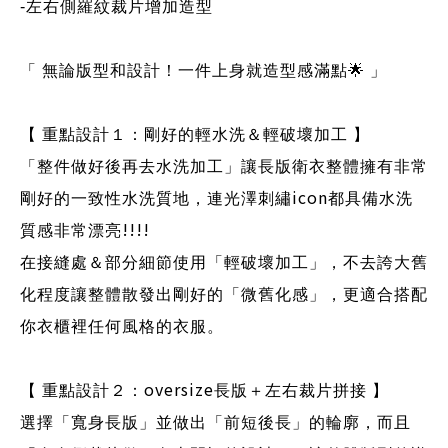
-
左右側羅紋裁片增加造型
「 無論版型和設計！一件上身就造型感滿點
🌟
」
【 重點設計１：剛好的輕水洗＆輕破壞加工 】
「整件做好後再去水洗加工」讓長版衛衣整體擁有非常
icon
剛好的一致性水洗質地，連光澤刺繡
都具備水洗
!!!!
質感非常漂亮
在接縫處＆部分細節使用「輕破壞加工」，不去誇大舊
化程度讓整體散發出剛好的「微舊化感」，更適合搭配
你衣櫃裡任何風格的衣服。
oversize
【 重點設計２：
長版＋左右裁片拼接 】
選擇「寬身長版」並做出「前短後長」的輪廓，而且