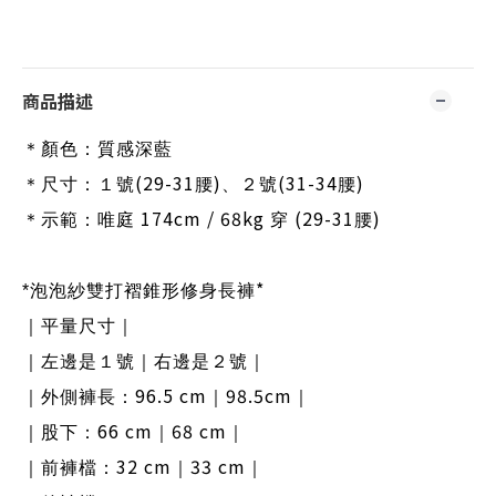
商品描述
＊顏色：質感深藍
(29-31
)
(31-34
)
＊尺寸：１號
腰
、２號
腰
174cm / 68kg
(29-31
)
＊示範：唯庭
穿
腰
*
*
泡泡紗
雙打褶錐形
修身長褲
｜平量尺寸｜
｜左邊是１號｜右邊是２號｜
96.5 cm
98.5cm
｜外側褲長：
｜
｜
66 cm
68 cm
｜股下：
｜
｜
32 cm
33 cm
｜前褲檔：
｜
｜