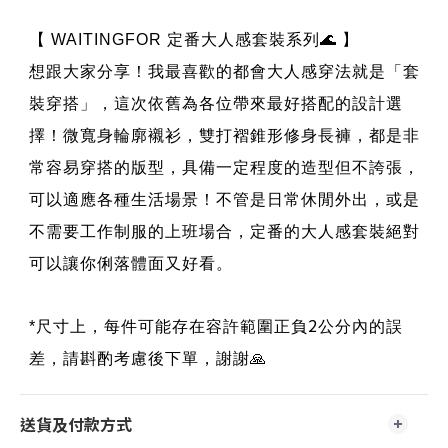
【 WAITINGFOR 定番大人感套裝系列🌊 】
想跟大家分享！我最喜歡的都會大人感穿法就是「套
裝穿搭」，這次依舊為各位帶來最好搭配的設計選
擇！微寬身輪廓襯衫，雙打褶錐形修身長褲，都是非
常容易穿搭的版型，具備一定程度的造型但不誇張，
可以適應各種生活場景！不管是日常休閒外出，或是
不需要工作制服的上班場合，定番的大人感套裝絕對
可以讓你俐落體面又好看。
2
*尺寸上，
每件可能存在容許範圍正負
公分內的誤
差，請斟酌考慮後下單，謝謝🙏
送貨及付款方式