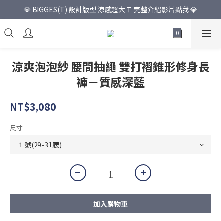
💎 BIGGES(T) 設計版型 涼感超大Ｔ 完整介紹影片點我 💎
涼爽泡泡紗 腰間抽繩 雙打褶錐形修身長
褲－質感深藍
NT$3,080
尺寸
加入購物車