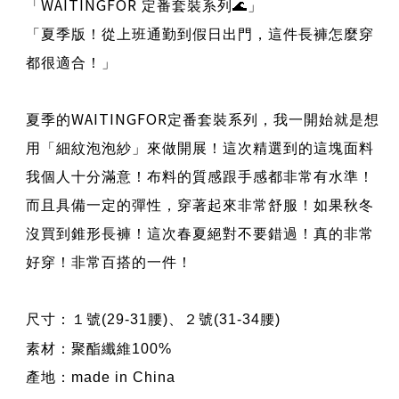
WAITINGFOR
「
定番套裝系列
🌊
」
「夏季版！從上班通勤到假日出門，這件長褲怎麼穿
都很適合！」
WAITINGFOR
夏季的
定番套裝系列，我一開始就是想
用「細紋泡泡紗」來做開展！這次精選到的這塊面料
我個人十分滿意！布料的質感跟手感都非常有水準！
而且具備一定的彈性，穿著起來非常舒服！如果秋冬
沒買到錐形長褲！這次春夏絕對不要錯過！真的非常
好穿！非常百搭的一件！
尺寸：
１號
(29-31
腰
)
、２號
(31-34
腰
)
素材：聚酯纖維100%
產地：made in China