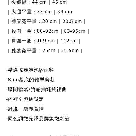
44 cm
45 cm
｜後褲檔：
｜
｜
33 cm
34 cm
｜大腿平量：
｜
｜
20 cm
20.5 cm
｜褲管寬平量：
｜
｜
80-92cm
83-95cm
｜腰圍一圈：
｜
｜
109 cm
112cm
｜臀圍一圈：
｜
｜
25cm
25.5cm
｜膝蓋寬平量：
｜
｜
-
精選涼爽泡泡紗面料
-Slim
基底的錐型剪裁
/
-
腰間鬆緊
質感抽繩於裡側
-
內裡全包邊設定
-
舒適口袋布選擇
-
同色調微光澤品牌象徵刺繡