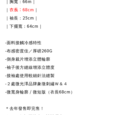
66m
｜胸寬：
｜
衣長：
68cm
｜
｜
25cm
｜袖長：
｜
64cm
｜下擺寬：
｜
-
面料接觸冷感特性
260G
-
布感密度佳／厚磅
-
側身裁片增添立體輪廓
-
袖子後方縫線增添立體度
-
接袖處使用較細針法縫製
-
２處微光澤品牌象徵刺繡Ｗ＆４
/
68cm
-
微寬身輪廓
微短版（衣長
）
＊去年發售即完售！