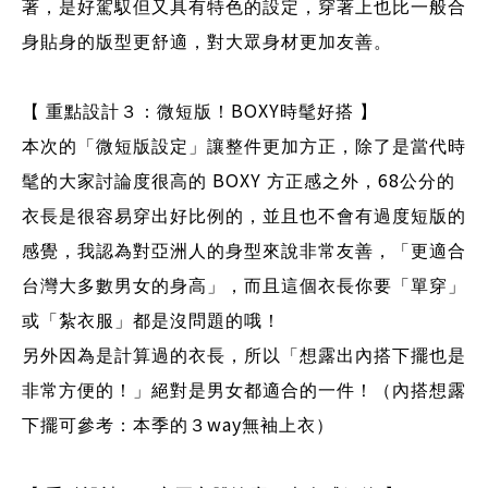
著，是好駕馭但又具有特色的設定，穿著上也比一般合
身貼身的版型更舒適，對大眾身材更加友善。
BOXY
【 重點設計３：微短版！
時髦好搭 】
本次的「微短版設定」讓整件更加方正，除了是當代時
BOXY
68
髦的大家討論度很高的
方正感之外，
公分的
衣長是很容易穿出好比例的，並且也不會有過度短版的
感覺，我認為對亞洲人的身型來說非常友善，「更適合
台灣大多數男女的身高」，而且這個衣長你要「單穿」
或「紮衣服」都是沒問題的哦！
另外因為是計算過的衣長，所以「想露出內搭下擺也是
非常方便的！」絕對是男女都適合的一件！（內搭想露
way
下擺可參考：本季的３
無袖上衣）