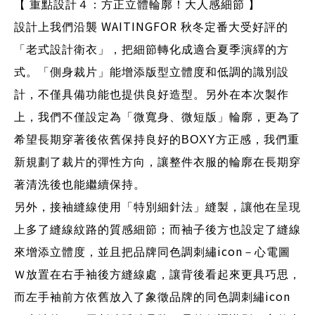
【 重點設計４：方正立體輪廓！大人感細節 】
WAITINGFOR
設計上我們沿襲
秋冬定番大受好評的
「老式設計衛衣」，把細節轉化成適合夏季演繹的方
式。
「側身裁片」能增添版型立體度和低調的識別設
計，不僅具備功能也提供良好造型。另外在本次製作
上，我們不僅設定為「微寬身、微短版」輪廓，更為了
希望長期穿著後依舊保持良好的
BOXY
方正感，我們重
新規劃了裁片的彈性方向，讓整件衣服的輪廓在長期穿
著清洗後也能繼續保持。
另外，接袖縫線使用「特別細針法」縫製，讓他在呈現
上多了縫線紋路的質感細節；而袖子後方也設定了縫線
icon
來增添立體度，並且把品牌同色調刺繡
－心電圖
Ｗ放置在右手袖後方縫線處，讓背後看起來更具巧思，
icon
而左手袖前方依舊放入了象徵品牌的同色調刺繡