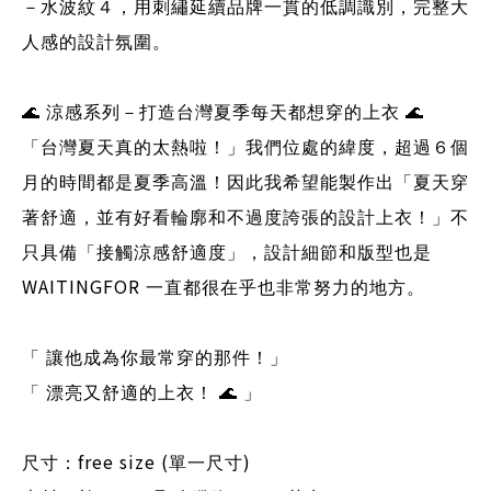
－水波紋４，用刺繡延續品牌一貫的低調識別，完整大
人感的設計氛圍。
🌊
涼感系列－打造台灣夏季每天都想穿的上衣
🌊
「台灣夏天真的太熱啦！」我們位處的緯度，超過６個
月的時間都是夏季高溫！因此我希望能製作出「夏天穿
著舒適，並有好看輪廓和不過度誇張的設計上衣！」不
只具備「接觸涼感舒適度」，設計細節和版型也是
WAITINGFOR
一直都很在乎也非常努力的地方。
「 讓他成為你最常穿的那件！」
「 漂亮又舒適的上衣！
🌊
」
free size (
)
尺寸：
單一尺寸