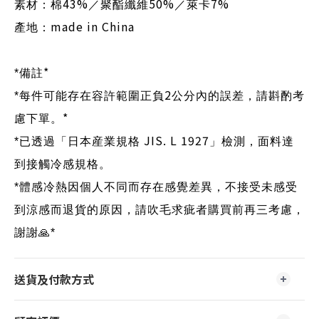
43%
50%
7%
素材：棉
／聚酯纖維
／萊卡
made in China
產地：
*
*
備註
2
*
每件可能存在容許範圍正負
公分內的誤差，請斟酌考
*
慮下單。
JIS. L 1927
*
已透過「日本産業規格
」檢測，面料達
到接觸冷感規格。
*
體感冷熱因個人不同而存在感覺差異，不接受未感受
到涼感而退貨的原因，請吹毛求疵者購買前再三考慮，
謝謝
🙏
*
送貨及付款方式