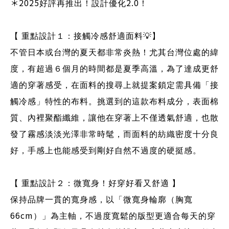
＊2025
2.0
好評再推出！設計優化
！
【 重點設計１：接觸冷感舒適面料
💡
】
不管日本或台灣的夏天都非常炎熱！尤其台灣位處的緯
度，有超過６個月的時間都是夏季高溫，為了達成更舒
適的穿著感受，在面料的搜尋上就提案鎖定需具備「接
觸冷感」特性的布料。挑選到的這款布料成分，表面棉
質、內裡聚酯纖維，讓他在穿著上不僅透氣舒適，也散
發了霧感淡淡光澤非常時髦，而面料的紡織密度十分良
好，手感上也能感受到剛好自然不過度的硬挺感。
【 重點設計２：微寬身！好穿好看又舒適 】
保持品牌一貫的寬身感，以「微寬身輪廓（胸寬
66cm
）」為主軸，不過度寬鬆的版型更適合每天的穿