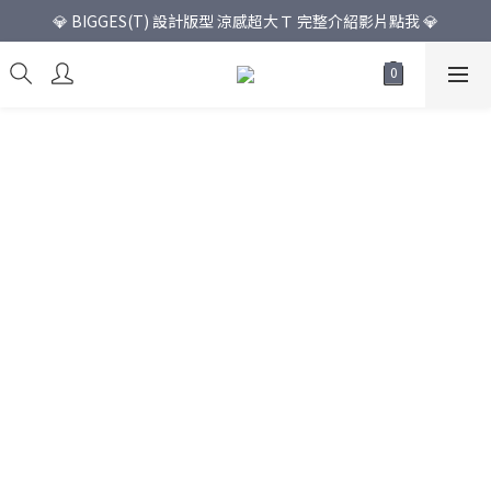
💎 BIGGES(T) 設計版型 涼感超大Ｔ 完整介紹影片點我 💎