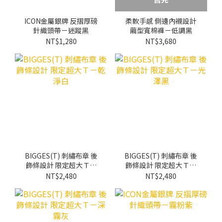
ICON金屬銀牌 反摺厚磅
柔軟手感 側邊內襯設計
針織頭帶－迷蹤黑
繭型寬棉褲－低調黑
NT$1,280
NT$3,680
BIGGES(T) 刺繡布章 後
BIGGES(T) 刺繡布章 後
飾條設計 限定超大Ｔ－
飾條設計 限定超大Ｔ－
乾淨白
光澤黑
NT$2,480
NT$2,480