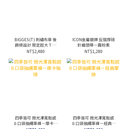
BIGGES(T) 刺繡布章 後
ICON金屬銀牌 反摺厚磅
飾條設計 限定超大Ｔ－
針織頭帶－霧粉紫
深霧灰
NT$2,480
NT$1,280
四季皆可 微光澤寬鬆感
四季皆可 微光澤寬鬆感
８口袋抽繩軍褲－摩卡咖
８口袋抽繩軍褲－經典軍
啡
綠