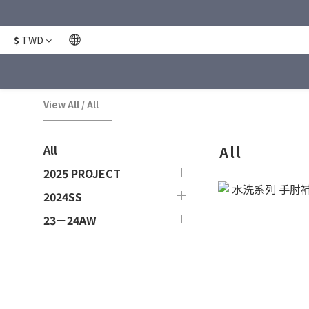
$
TWD
View All
/
All
All
All
2025 PROJECT
2024SS
23－24AW