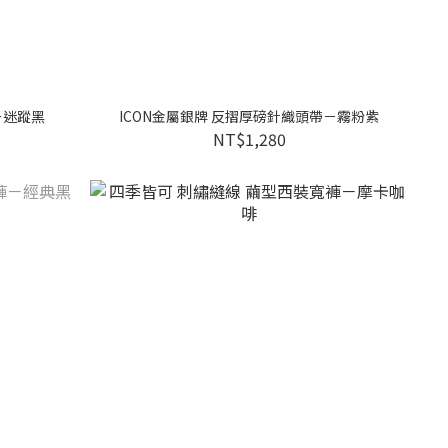
－迷蹤黑
ICON金屬銀牌 反摺厚磅針織頭帶－霧粉紫
NT$1,280