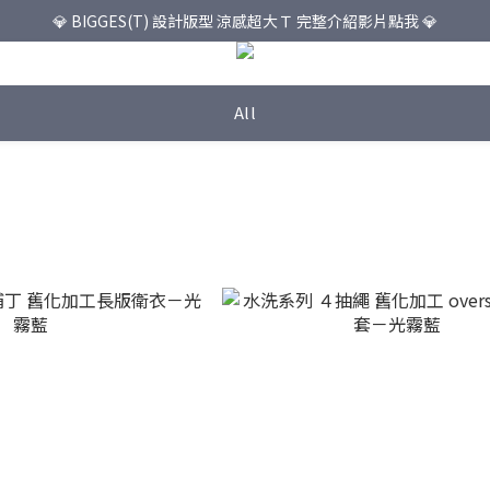
💎 BIGGES(T) 設計版型 涼感超大Ｔ 完整介紹影片點我 💎
All