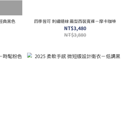
經典黑色
四季皆可 刺繡縫線 繭型西裝寬褲－摩卡咖啡
NT$3,480
NT$3,880