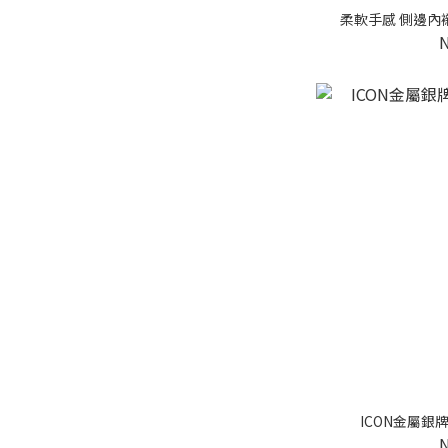
柔軟手感 側邊內
ICON金屬銀