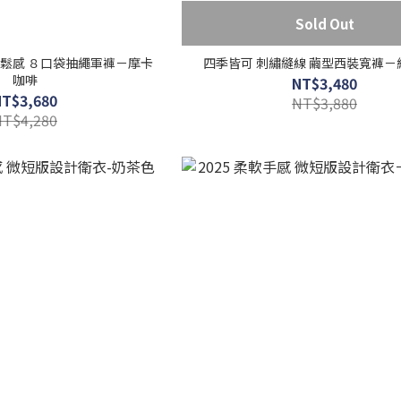
Sold Out
寬鬆感 ８口袋抽繩軍褲－摩卡
四季皆可 刺繡縫線 繭型西裝寬褲－
咖啡
NT$3,480
NT$3,680
NT$3,880
NT$4,280