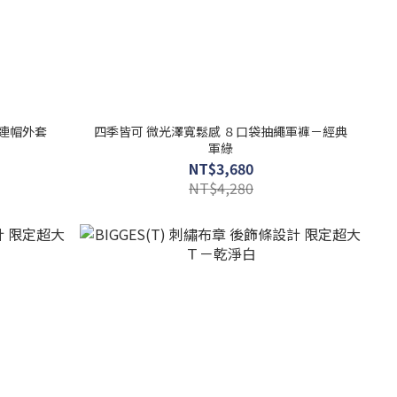
e連帽外套
四季皆可 微光澤寬鬆感 ８口袋抽繩軍褲－經典
軍綠
NT$3,680
NT$4,280