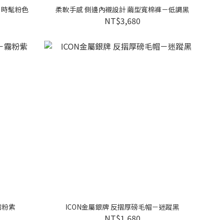
－時髦粉色
柔軟手感 側邊內襯設計 繭型寬棉褲－低調黑
NT$3,680
霧粉紫
ICON金屬銀牌 反摺厚磅毛帽－迷蹤黑
NT$1,680