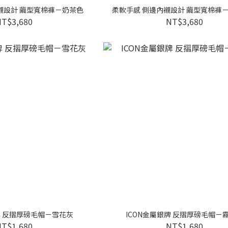
襯設計 繭型寬棉褲－奶茶色
柔軟手感 側邊內襯設計 繭型寬棉褲
NT$3,680
NT$3,680
牌 反摺厚磅毛帽－雪花灰
ICON金屬銀牌 反摺厚磅毛帽－
NT$1,680
NT$1,680