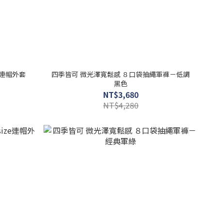
e連帽外套
四季皆可 微光澤寬鬆感 ８口袋抽繩軍褲－低調
黑色
NT$3,680
NT$4,280