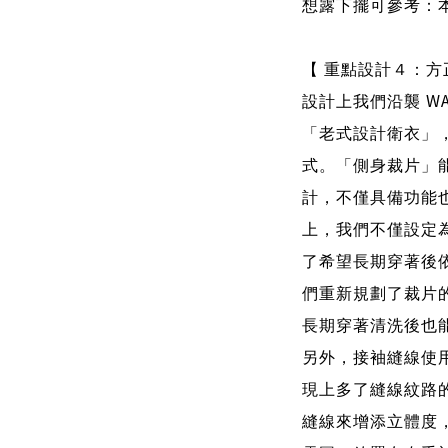
想露下擺可參考：
【 重點設計４：方
WA
設計上我們沿襲
「老式設計衛衣」
式。
「側身裁片」
計，不僅具備功能
上，我們不僅設定
了希望長期穿著後
們重新規劃了裁片
長期穿著清洗後也
另外，接袖縫線使
現上多了縫線紋路
縫線來增添立體度