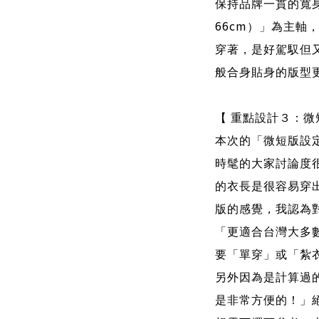
保持品牌一貫的寬
66cm
）」為主軸
穿著，是好駕馭但
般合身貼身的版型
【 重點設計３：微
本次的「微短版設
時髦的大家討論度
的衣長是很容易穿
版的感覺，我認為
「更適合台灣大多
要「單穿」或「紮
另外因為是計算過
是非常方便的！」