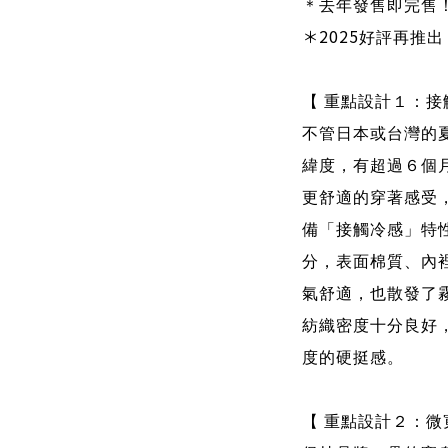
＊去年發售即完售
＊2025
好評再推出
【 重點設計１：接
不管日本或台灣的
緯度，有超過６個
更舒適的穿著感受
備「接觸冷感」特
分，表面棉質、內
氣舒適，也散發了
紡織密度十分良好
度的硬挺感。
【 重點設計２：微