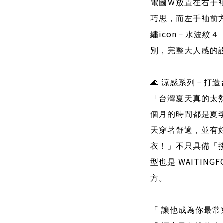
電圖Ｗ放置在右手
巧思，而左手袖前
icon
繡
－水波紋４
別，完整大人感的
🌊
涼感系列－打造
「台灣夏天真的太
個月的時間都是夏
天穿著舒適，並有
衣！」不只具備「
WAITINGF
型也是
方。
「 讓他成為你最常