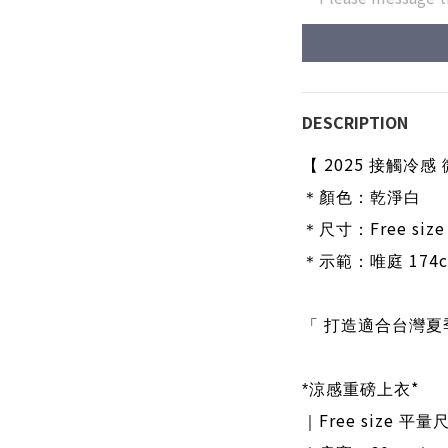
DESCRIPTION
2025
【
接觸冷感 
＊顏色：乾淨白
Free size
＊尺寸：
174c
＊示範：唯庭
「 打造適合台灣夏
*
*
涼感重磅上衣
Free size
｜
平量