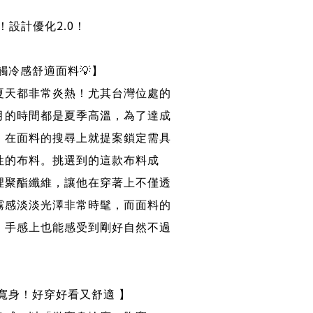
！
2.0
！設計優化
！
觸冷感舒適面料
💡
】
夏天都非常炎熱！尤其台灣位處的
月的時間都是夏季高溫，為了達成
，在面料的搜尋上就提案鎖定需具
性的布料。挑選到的這款布料成
裡聚酯纖維，讓他在穿著上不僅透
霧感淡淡光澤非常時髦，而面料的
，手感上也能感受到剛好自然不過
寬身！好穿好看又舒適 】