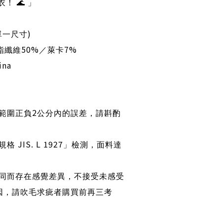
上衣！
🌊
」
)
單一尺寸
50%
7%
酯纖維
／萊卡
ina
2
範圍正負
公分內的誤差，請斟酌
JIS. L 1927
規格
」檢測，面料達
同而存在感覺差異，不接受未感受
因，請吹毛求疵者購買前再三考