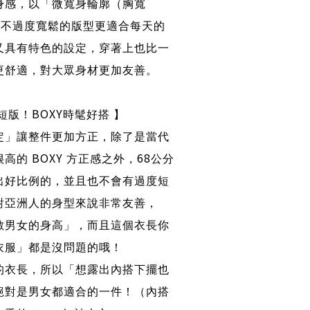
身感，以「微寬身輪廓（胸寬
，不過度寬鬆的版型更適合每天的
又具有特色的設定，穿著上也比一
更舒適，對大眾身材更加友善。
BOXY
短版！
時髦好搭 】
定」讓整件更加方正，除了是當代
BOXY
68
很高的
方正感之外，
公分
出好比例的，並且也不會有過度短
對亞洲人的身型來說非常友善，
數男女的身高」，而且這個衣長你
衣服」都是沒問題的哦！
的衣長，所以「想露出內搭下擺也
絕對是男女都適合的一件！（內搭