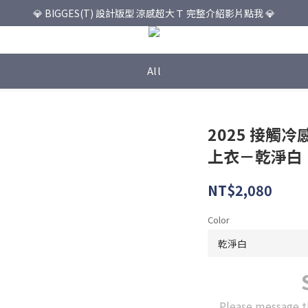
💎 BIGGES(T) 設計版型 涼感超大Ｔ 完整介紹影片點我 💎
All
2025 接觸
上衣－乾淨白
NT$2,080
Color
Please message t