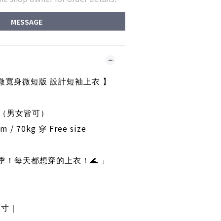
MESSAGE
微寬身微短版 設計短袖上衣 】
（男女皆可）
m / 70kg
Free size
穿
季！
每天都想穿的上衣！
🌊
」
尺寸｜