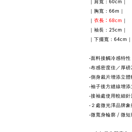
60cm
｜肩寬：
｜
66m
｜胸寬：
｜
衣長：
68cm
｜
｜
25cm
｜袖長：
｜
64cm
｜下擺寬：
-
面料接觸冷感特性
-
布感密度佳／厚磅
-
側身裁片增添立體
-
袖子後方縫線增添
-
接袖處使用較細針
-
２處微光澤品牌象
/
-
微寬身輪廓
微短