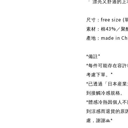
「 漂亮又舒適的
free size (
尺寸：
43%
素材：棉
／聚
made in Ch
產地：
*
*
備註
*
每件可能存在容許
*
考慮下單。
*
已透過「日本産業
到接觸冷感規格。
*
體感冷熱因個人不
到涼感而退貨的原
慮，謝謝
🙏
*