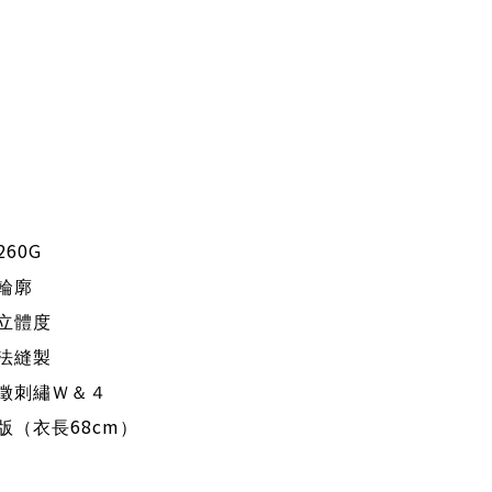
｜
260G
輪廓
立體度
法縫製
徵刺繡Ｗ＆４
68cm
版（衣長
）