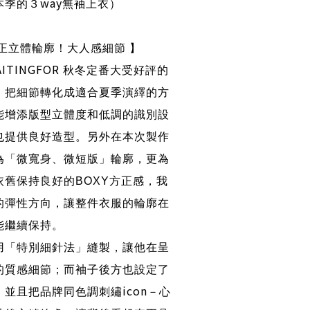
way
本季的３
無袖上衣）
正立體輪廓！大人感細節 】
ITINGFOR
秋冬定番大受好評的
，把細節轉化成適合夏季演繹的方
能增添版型立體度和低調的識別設
也提供良好造型。另外在本次製作
為「微寬身、微短版」輪廓，更為
依舊保持良好的
BOXY
方正感，我
的彈性方向，讓整件衣服的輪廓在
能繼續保持。
用「特別細針法」縫製，讓他在呈
的質感細節；而袖子後方也設定了
icon
，並且把品牌同色調刺繡
－心