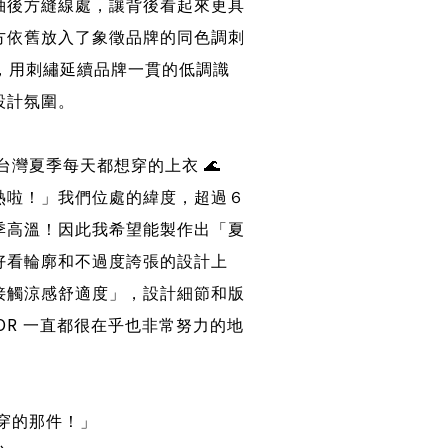
袖後方縫線處，讓背後看起來更具
方依舊放入了象徵品牌的同色調刺
，用刺繡延續品牌一貫的低調識
設計氛圍。
台灣夏季每天都想穿的上衣
🌊
熱啦！」我們位處的緯度，超過６
季高溫！因此我希望能製作出「夏
好看輪廓和不過度誇張的設計上
接觸涼感舒適度」，設計細節和版
OR
一直都很在乎也非常努力的地
穿的那件！」