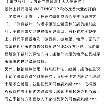
【 重點設計４：方正立體輪廓！大人感細節 】
WAITINGFOR
設計上我們沿襲
秋冬定番大受好評的
「老式設計衛衣」，把細節轉化成適合夏季演繹的方
式。
「側身裁片」能增添版型立體度和低調的識別設
計，不僅具備功能也提供良好造型。另外在本次製作
上，我們不僅設定為「微寬身、微短版」輪廓，更為了
希望長期穿著後依舊保持良好的
BOXY
方正感，我們重
新規劃了裁片的彈性方向，讓整件衣服的輪廓在長期穿
著清洗後也能繼續保持。
另外，接袖縫線使用「特別細針法」縫製，讓他在呈現
上多了縫線紋路的質感細節；而袖子後方也設定了縫線
icon
來增添立體度，並且把品牌同色調刺繡
－心電圖
Ｗ放置在右手袖後方縫線處，讓背後看起來更具巧思，
icon
而左手袖前方依舊放入了象徵品牌的同色調刺繡