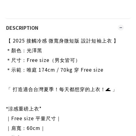
DESCRIPTION
2025
【
接觸冷感 微寬身微短版 設計短袖上衣 】
＊顏色：
光澤黑
Free size
＊尺寸：
（男女皆可）
174cm / 70kg
Free size
＊示範：唯庭
穿
「 打造適合台灣夏季！每天都想穿的上衣！
🌊
」
*
*
涼感重磅上衣
Free size
｜
平量尺寸｜
60cm
｜肩寬：
｜