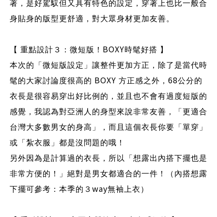
著，是好駕馭但又具有特色的設定，穿著上也比一般合
身貼身的版型更舒適，對大眾身材更加友善。
BOXY
【 重點設計３：微短版！
時髦好搭 】
本次的「微短版設定」讓整件更加方正，除了是當代時
BOXY
68
髦的大家討論度很高的
方正感之外，
公分的
衣長是很容易穿出好比例的，並且也不會有過度短版的
感覺，我認為對亞洲人的身型來說非常友善，「更適合
台灣大多數男女的身高」，而且這個衣長你要「單穿」
或「紮衣服」都是沒問題的哦！
另外因為是計算過的衣長，所以「想露出內搭下擺也是
非常方便的！」絕對是男女都適合的一件！（內搭想露
way
下擺可參考：本季的３
無袖上衣）