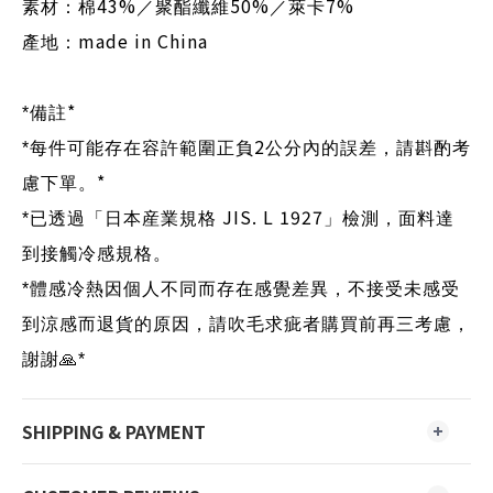
43%
50%
7%
素材：棉
／聚酯纖維
／萊卡
made in China
產地：
*
*
備註
2
*
每件可能存在容許範圍正負
公分內的誤差，請斟酌考
*
慮下單。
JIS. L 1927
*
已透過「日本産業規格
」檢測，面料達
到接觸冷感規格。
*
體感冷熱因個人不同而存在感覺差異，不接受未感受
到涼感而退貨的原因，請吹毛求疵者購買前再三考慮，
謝謝
🙏
*
SHIPPING & PAYMENT