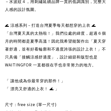
－水波紋４，用刺繡延續品牌一貫的低調識別，完整大
人感的設計氛圍。
🌊
涼感系列－打造台灣夏季每天都想穿的上衣
🌊
「台灣夏天真的太熱啦！」我們位處的緯度，超過６個
月的時間都是夏季高溫！因此我希望能製作出「夏天穿
著舒適，並有好看輪廓和不過度誇張的設計上衣！」不
只具備「接觸涼感舒適度」，設計細節和版型也是
WAITINGFOR
一直都很在乎也非常努力的地方。
「 讓他成為你最常穿的那件！」
「 漂亮又舒適的上衣！
🌊
」
free size (
)
尺寸：
單一尺寸