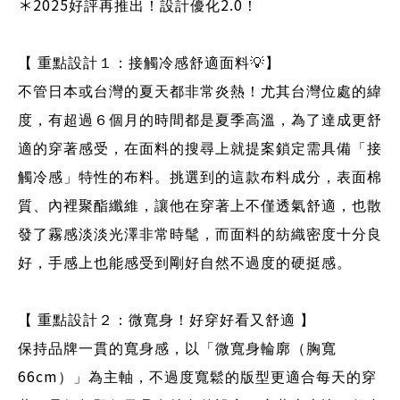
＊2025
2.0
好評再推出！設計優化
！
【 重點設計１：接觸冷感舒適面料
💡
】
不管日本或台灣的夏天都非常炎熱！尤其台灣位處的緯
度，有超過６個月的時間都是夏季高溫，為了達成更舒
適的穿著感受，在面料的搜尋上就提案鎖定需具備「接
觸冷感」特性的布料。挑選到的這款布料成分，表面棉
質、內裡聚酯纖維，讓他在穿著上不僅透氣舒適，也散
發了霧感淡淡光澤非常時髦，而面料的紡織密度十分良
好，手感上也能感受到剛好自然不過度的硬挺感。
【 重點設計２：微寬身！好穿好看又舒適 】
保持品牌一貫的寬身感，以「微寬身輪廓（胸寬
66cm
）」為主軸，不過度寬鬆的版型更適合每天的穿