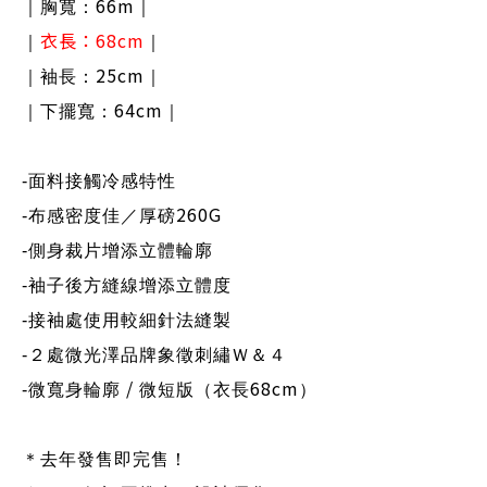
66m
｜胸寬：
｜
衣長：
68cm
｜
｜
25cm
｜袖長：
｜
64cm
｜下擺寬：
｜
-
面料接觸冷感特性
260G
-
布感密度佳／厚磅
-
側身裁片增添立體輪廓
-
袖子後方縫線增添立體度
-
接袖處使用較細針法縫製
-
２處微光澤品牌象徵刺繡Ｗ＆４
/
68cm
-
微寬身輪廓
微短版（衣長
）
＊去年發售即完售！