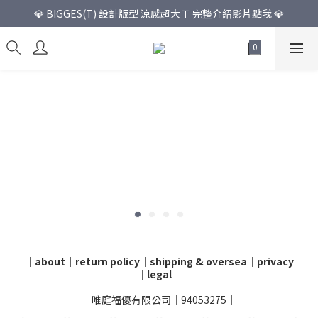
💎 BIGGES(T) 設計版型 涼感超大Ｔ 完整介紹影片點我 💎
｜
about
｜
return policy
｜
shipping & oversea
｜
privacy
｜
legal
｜
｜唯庭福優有限公司｜94053275｜