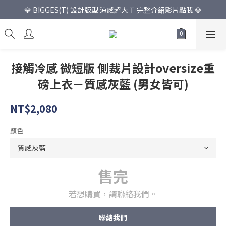
💎 BIGGES(T) 設計版型 涼感超大Ｔ 完整介紹影片點我 💎
接觸冷感 微短版 側裁片設計oversize重
磅上衣－質感灰藍 (男女皆可)
NT$2,080
顏色
售完
若想購買，請聯絡我們。
聯絡我們