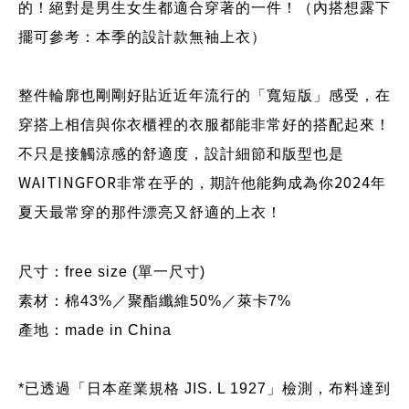
的！絕對是男生女生都適合穿著的一件！（內搭想露下
擺可參考：本季的設計款無袖上衣）
整件輪廓也剛剛好貼近近年流行的「寬短版」感受，在
穿搭上相信與你衣櫃裡的衣服都能非常好的搭配起來！
不只是接觸涼感的舒適度，設計細節和版型也是
WAITINGFOR
2024
非常在乎的，期許他能夠成為你
年
夏天最常穿的那件漂亮又舒適的上衣！
尺寸：free size (單一尺寸)
素材：棉
43%／
聚酯纖維50%／
萊卡
7%
產地：made in China
*已透過「
日本産業規格 JIS. L 1927
」
檢測，
布料達到