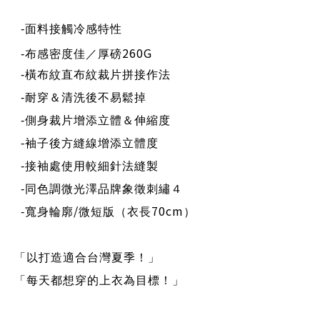
-
面料接觸冷感特性
260G
-
布感密度
佳
／
厚磅
-
橫布紋直布紋裁片拼接作法
-
耐穿＆清洗後不易鬆掉
-
側身裁片增添立體＆伸縮度
-
袖子後方縫線增添立體度
-
接袖處使用較細針法縫製
-
同色調微光澤品牌象徵刺繡４
/
70cm
-
寬身輪廓
微短版（衣長
）
「以打造適合台灣夏季！」
「每天都想穿的上衣為目標！」