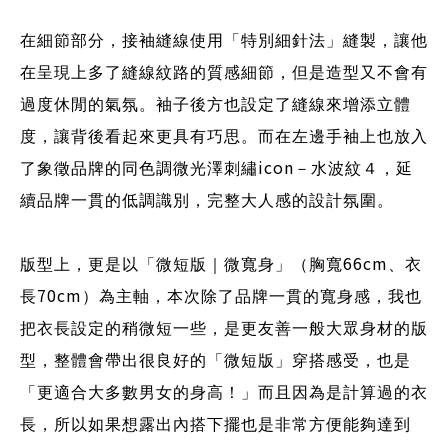
在細節部分，接袖縫線使用「特別細針法」縫製，讓他
在呈現上多了縫線紋路的質感細節，但是造型又不會有
過度休閒的氣氛。袖子後方也設定了縫線來增添立體
度，讓背後看起來更具有巧思。而在左邊手袖上也放入
icon
了象徵品牌的同色調微光澤刺繡
－水波紋４，延
續品牌一貫的低調識別，完整大人感的設計氛圍。
66cm
版型上，更是以「微短版｜微寬身」（胸寬
、衣
70cm
長
）為主軸，本次除了品牌一貫的寬身感，我也
把衣長設定的稍微短一些，是更友善一般大眾身材的版
型，整體會帶出很良好的「微短版」穿搭感受，也是
「更適合大多數男女的身高！」而且因為是計算過的衣
長，所以如果想露出內搭下擺也是非常方便能夠達到