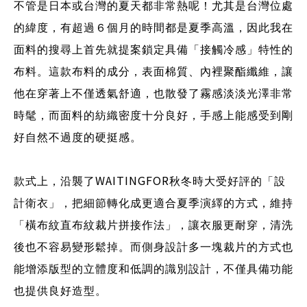
不管是日本或台灣的夏天都非常熱呢！尤其是台灣位處
的緯度，有超過６個月的時間都是夏季高溫，因此我在
面料的搜尋上首先就提案鎖定具備「接觸冷感」特性的
布料。這款布料的成分，表面棉質、內裡聚酯纖維，讓
他在穿著上不僅透氣舒適，也散發了霧感淡淡光澤非常
時髦，而面料的紡織密度十分良好，手感上能感受到剛
好自然不過度的硬挺感。
WAITINGFOR
款式上，沿襲了
秋冬時大受好評的「設
計衛衣」，把細節轉化成更適合夏季演繹的方式，維持
「橫布紋直布紋裁片拼接作法」，讓衣服更耐穿，清洗
後也不容易變形鬆掉。而側身設計多一塊裁片的方式也
能增添版型的立體度和低調的識別設計，不僅具備功能
也提供良好造型。