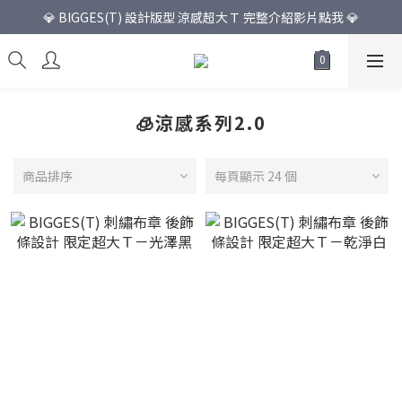
💎 BIGGES(T) 設計版型 涼感超大Ｔ 完整介紹影片點我 💎
🧊涼感系列2.0
商品排序
每頁顯示 24 個