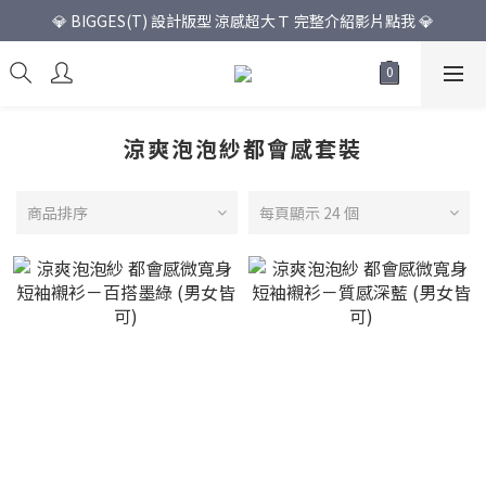
💎 BIGGES(T) 設計版型 涼感超大Ｔ 完整介紹影片點我 💎
涼爽泡泡紗都會感套裝
商品排序
每頁顯示 24 個