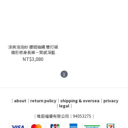
涼爽泡泡紗 腰間抽繩 雙打褶
錐形修身長褲－質感深藍
NT$3,080
1
｜
about
｜
return policy
｜
shipping & oversea
｜
privacy
｜
legal
｜
｜唯庭福優有限公司｜94053275｜