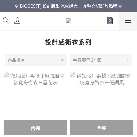
💎 BIGGES(T) 設計版型 涼感超大Ｔ 完整介紹影片點我 💎
設計感衛衣系列
商品排序
每頁顯示 24 個
售完
售完