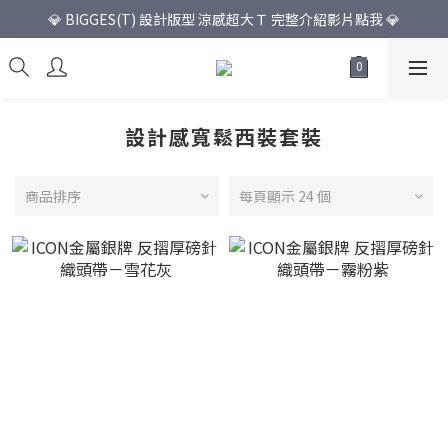
💎 BIGGES(T) 設計版型 涼感超大Ｔ 完整介紹影片點我 💎
設計感寬鬆西裝套裝
商品排序
每頁顯示 24 個